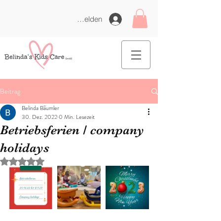
Anmelden
Beitrag
Belinda Bäumler
30. Dez. 2022
0 Min. Lesezeit
Betriebsferien / company
holidays
Mit NaN von 5 Sternen bewertet.