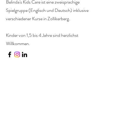
Belinda's Kids Care ist eine zweisprachige
Spielgruppe (Englisch und Deutsch) inklusive
verschiedener Kurse in Zollikerberg.
Kinder von 1,5 bis 4 Jahre sind herzlichst
Willkommen.
Kontakt
Belinda's Kids Care
Wilhofstrasse 3
8125 Zollikerberg
+41 79 238 1980