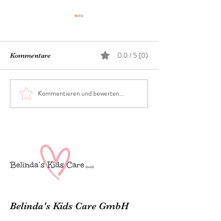
0.0 / 5 (0)
Kommentare
Halloween
Kommentieren und bewerten...
Neuer Musik Kur
Aug 2023, jeden
Nachmittag bei 
Kids Care
Belinda's Kids Care GmbH